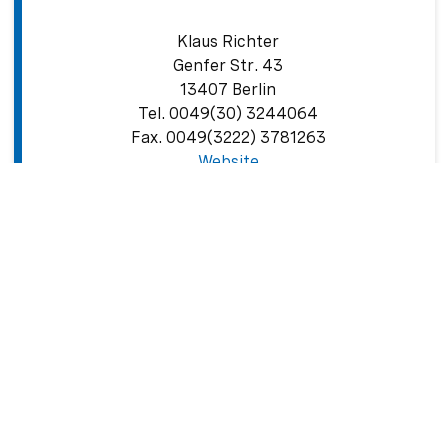
Klaus Richter
Genfer Str. 43
13407 Berlin
Tel. 0049(30) 3244064
Fax. 0049(3222) 3781263
Website
reiseservice-@t-online.de
Zeige Vorderseite
H.I.S. DE Touristik GmbH
Stephanstr. 5
60313 Frankfurt am Main
Website
marathon-germany@his-world.com
Zeige Vorderseite