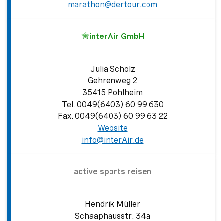
marathon@dertour.com
Zeige Vorderseite
interAir GmbH
Julia Scholz
Gehrenweg 2
35415 Pohlheim
Tel. 0049(6403) 60 99 630
Fax. 0049(6403) 60 99 63 22
Website
Zeige Vorderseite
info@interAir.de
active sports reisen
Hendrik Müller
Schaaphausstr. 34a