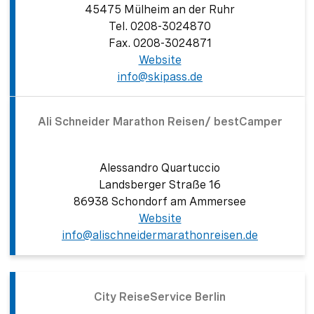
45475 Mülheim an der Ruhr
Tel. 0208-3024870
Fax. 0208-3024871
Website
Zeige Vorderseite
info@skipass.de
Ali Schneider Marathon Reisen/ bestCamper
Alessandro Quartuccio
Landsberger Straße 16
86938 Schondorf am Ammersee
Website
info@alischneidermarathonreisen.de
Zeige Vorderseite
City ReiseService Berlin