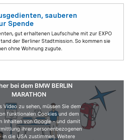
usgedienten, sauberen
ur Spende
enten, gut erhaltenen Laufschuhe mit zur EXPO
tand der Berliner Stadtmission. So kommen sie
hen ohne Wohnung zugute.
her bei dem BMW BERLIN
MARATHON
s Video zu sehen, müssen Sie dem
on funktionalen Cookies und dem
n Inhalten von Google - und damit
rmittlung ihrer personenbezogenen
- in die USA zustimmen. Weitere