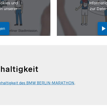
ookies und
Informati
in unserer
zur Daten
gen
haltigkeit
achhaltigkeit des BMW BERLIN-MARATHON
.