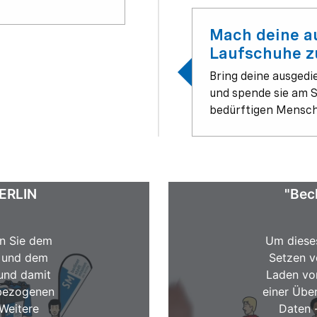
Mach deine a
Laufschuhe z
Bring deine ausgedi
und spende sie am S
bedürftigen Mensc
ERLIN
"Bec
n Sie dem
Um diese
s und dem
Setzen v
und damit
Laden vo
nbezogenen
einer Übe
Weitere
Daten 