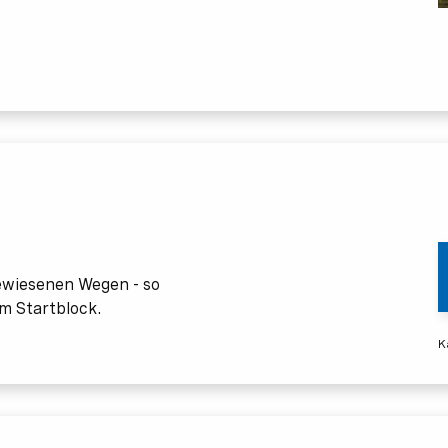
ewiesenen Wegen - so
m Startblock.
K